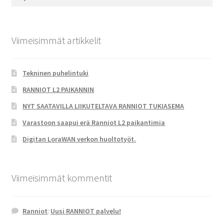
Viimeisimmät artikkelit
Tekninen puhelintuki
RANNIOT L2 PAIKANNIN
NYT SAATAVILLA LIIKUTELTAVA RANNIOT TUKIASEMA
Varastoon saapui erä Ranniot L2 paikantimia
Digitan LoraWAN verkon huoltotyöt.
Viimeisimmät kommentit
Ranniot
:
Uusi RANNIOT palvelu!