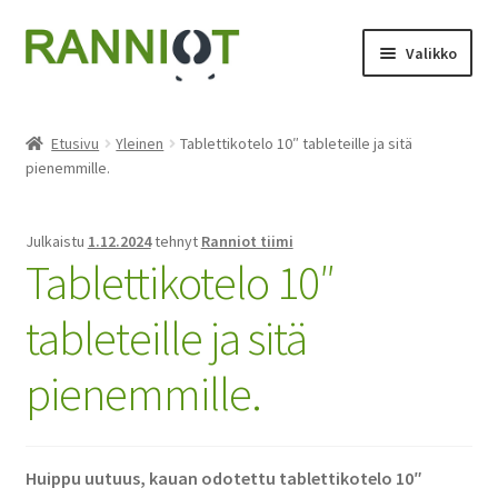
Siirry
Siirry
Valikko
navigointiin
sisältöön
Etusivu
Etusivu
Yleinen
Tablettikotelo 10″ tableteille ja sitä
pienemmille.
Asiakaspalautukset
Kassa
Julkaistu
1.12.2024
tehnyt
Ranniot tiimi
Tablettikotelo 10″
Kauppa
tableteille ja sitä
Käyttöohje
pienemmille.
Oma tili
Ostoskori
Huippu uutuus, kauan odotettu tablettikotelo 10″