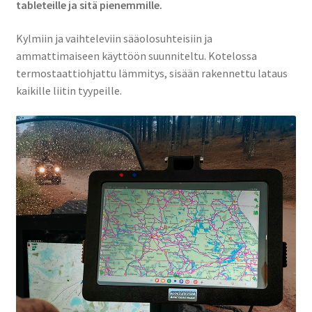
tableteille ja sitä pienemmille.
Tietosuojaseloste
Kylmiin ja vaihteleviin sääolosuhteisiin ja
Uuden käyttäjän verifiointi
ammattimaiseen käyttöön suunniteltu. Kotelossa
termostaattiohjattu lämmitys, sisään rakennettu lataus
Uutiset
kaikille liitin tyypeille.
Yhteystiedot