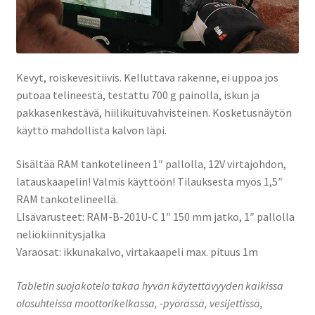
Kevyt, roiskevesitiivis. Kelluttava rakenne, ei uppoa jos
putoaa telineestä, testattu 700 g painolla, iskun ja
pakkasenkestävä, hiilikuituvahvisteinen. Kosketusnäytön
käyttö mahdollista kalvon läpi.
Sisältää RAM tankotelineen 1″ pallolla, 12V virtajohdon,
latauskaapelin! Valmis käyttöön! Tilauksesta myös 1,5″
RAM tankotelineellä.
LIsävarusteet: RAM-B-201U-C 1″ 150 mm jatko, 1″ pallolla
neliökiinnitysjalka
Varaosat: ikkunakalvo, virtakaapeli max. pituus 1m
Tabletin suojakotelo takaa hyvän käytettävyyden kaikissa
olosuhteissa moottorikelkassa, -pyörässä, vesijettissä,