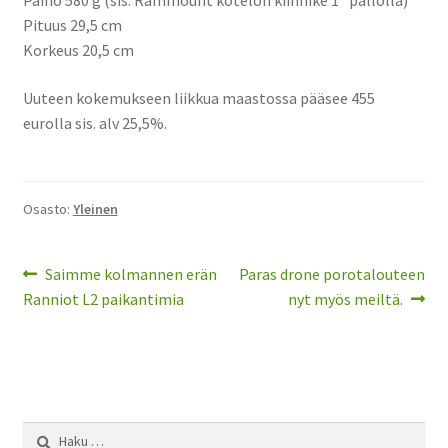
Paino 580 g (sis. Rammount kotelon kiinnike 1” pallolla)
Pituus 29,5 cm
Korkeus 20,5 cm
Uuteen kokemukseen liikkua maastossa pääsee 455
eurolla sis. alv 25,5%.
Osasto:
Yleinen
Artikkelien
Edellinen
Seuraava
Saimme kolmannen erän
Paras drone porotalouteen
artikkeli
artikkeli:
Ranniot L2 paikantimia
nyt myös meiltä.
selaus
Haku: