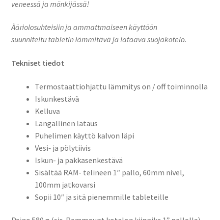
veneessä ja mönkijässä!
Ääriolosuhteisiin ja ammattmaiseen käyttöön
suunniteltu tabletin lämmitävä ja lataava suojakotelo.
Tekniset tiedot
Termostaattiohjattu lämmitys on / off toiminnolla
Iskunkestävä
Kelluva
Langallinen lataus
Puhelimen käyttö kalvon läpi
Vesi- ja pölytiivis
Iskun- ja pakkasenkestävä
Sisältää RAM- telineen 1″ pallo, 60mm nivel,
100mm jatkovarsi
Sopii 10″ ja sitä pienemmille tableteille