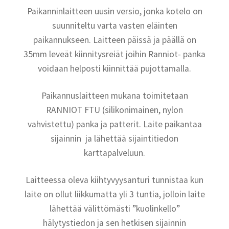
Paikanninlaitteen uusin versio, jonka kotelo on
suunniteltu varta vasten eläinten
paikannukseen. Laitteen päissä ja päällä on
35mm leveät kiinnitysreiät joihin Ranniot- panka
voidaan helposti kiinnittää pujottamalla.
Paikannuslaitteen mukana toimitetaan
RANNIOT FTU (silikonimainen, nylon
vahvistettu) panka ja patterit. Laite paikantaa
sijainnin ja lähettää sijaintitiedon
karttapalveluun.
Laitteessa oleva kiihtyvyysanturi tunnistaa kun
laite on ollut liikkumatta yli 3 tuntia, jolloin laite
lähettää välittömästi ”kuolinkello”
hälytystiedon ja sen hetkisen sijainnin