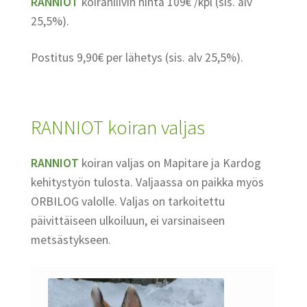
RANNIOT
koiranliivin hinta 109€ /kpl (sis. alv
25,5%).
Postitus 9,90€ per lähetys (sis. alv 25,5%).
RANNIOT
koiran valjas
RANNIOT
koiran valjas on Mapitare ja Kardog
kehitystyön tulosta. Valjaassa on paikka myös
ORBILOG valolle. Valjas on tarkoitettu
päivittäiseen ulkoiluun, ei varsinaiseen
metsästykseen.