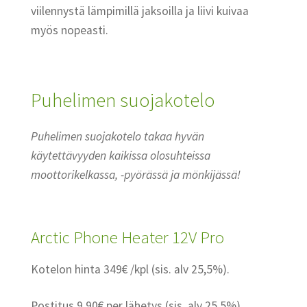
viilennystä lämpimillä jaksoilla ja liivi kuivaa
myös nopeasti.
Puhelimen suojakotelo
Puhelimen suojakotelo takaa hyvän
käytettävyyden kaikissa olosuhteissa
moottorikelkassa, -pyörässä ja mönkijässä!
Arctic Phone Heater 12V Pro
Kotelon hinta 349€ /kpl (sis. alv 25,5%).
Postitus 9,90€ per lähetys (sis. alv 25,5%).