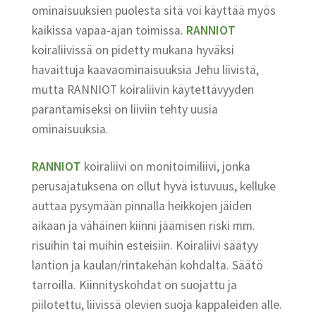
ominaisuuksien puolesta sitä voi käyttää myös
kaikissa vapaa-ajan toimissa.
RANNIOT
koiraliivissä on pidetty mukana hyväksi
havaittuja kaavaominaisuuksia Jehu liivistä,
mutta RANNIOT koiraliivin käytettävyyden
parantamiseksi on liiviin tehty uusia
ominaisuuksia.
RANNIOT
koiraliivi on monitoimiliivi, jonka
perusajatuksena on ollut hyvä istuvuus, kelluke
auttaa pysymään pinnalla heikkojen jäiden
aikaan ja vähäinen kiinni jäämisen riski mm.
risuihin tai muihin esteisiin. Koiraliivi säätyy
lantion ja kaulan/rintakehän kohdalta. Säätö
tarroilla. Kiinnityskohdat on suojattu ja
piilotettu, liivissä olevien suoja kappaleiden alle.