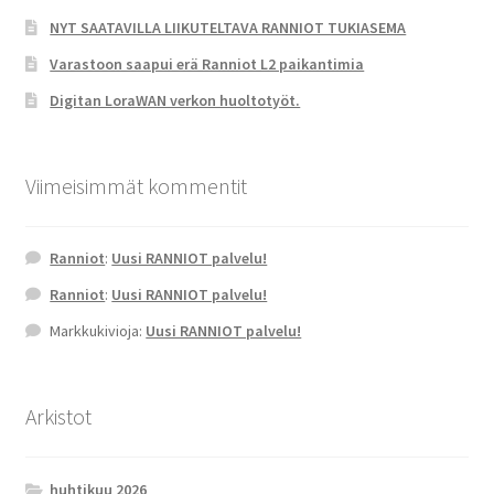
NYT SAATAVILLA LIIKUTELTAVA RANNIOT TUKIASEMA
Varastoon saapui erä Ranniot L2 paikantimia
Digitan LoraWAN verkon huoltotyöt.
Viimeisimmät kommentit
Ranniot
:
Uusi RANNIOT palvelu!
Ranniot
:
Uusi RANNIOT palvelu!
Markkukivioja
:
Uusi RANNIOT palvelu!
Arkistot
huhtikuu 2026