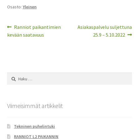
Osasto:
Yleinen
Tietosuojaseloste
Uuden käyttäjän verifiointi
Artikkelien
Edellinen
Seuraava
Ranniot paikantimien
Asiakaspalvelu suljettuna
artikkeli
artikkeli:
kevään saatavuus
25.9 – 5.10.2022
selaus
Uutiset
Yhteystiedot
Haku:
Viimeisimmät artikkelit
Tekninen puhelintuki
RANNIOT L2 PAIKANNIN