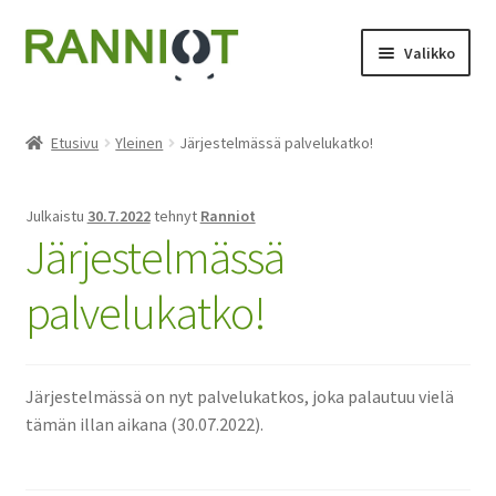
Siirry
Siirry
Valikko
navigointiin
sisältöön
Etusivu
Etusivu
Yleinen
Järjestelmässä palvelukatko!
Asiakaspalautukset
Julkaistu
30.7.2022
tehnyt
Ranniot
Kassa
Järjestelmässä
Kauppa
palvelukatko!
Käyttöohje
Järjestelmässä on nyt palvelukatkos, joka palautuu vielä
Oma tili
tämän illan aikana (30.07.2022).
Ostoskori